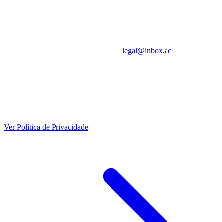
Contato
Para dúvidas, sugestões ou solicitações relacionadas a estes Termos
de Uso, entre em contato pelo e-mail:
legal@inbox.ac
Foro e Legislação Aplicável
Estes Termos de Uso são regidos pelas leis da República Federativa
do Brasil. Fica eleito o foro da comarca de Florianópolis para
resolver quaisquer questões relativas a este documento.
Ver Política de Privacidade