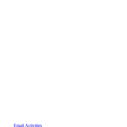
Email Intelligence for ActiveCampaign
Email Activities